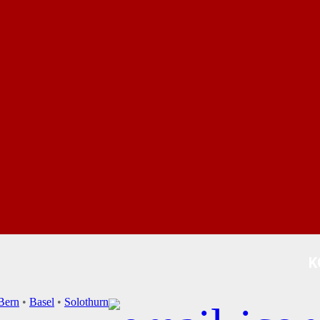
K
Bern
•
Basel
•
Solothurn