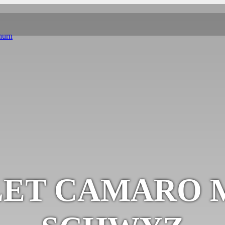
hurn
ET CAMARO M