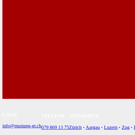
E-MAIL
TELEFON
STANDORTE
info@mustang-gt.ch
079 869 13 75
Zürich
•
Aargau
•
Luzern
•
Zug
•